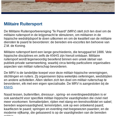
Militaire Ruiter
sport
De Militaire Ruitersportvereniging 'Te Paard!' (MRV) stelt zich ten doel om de
militaire ruitersport in de krijgsmacht te stimuleren, om militairen in de
hippische wedstrijdsport te doen uitkomen en om de kwaliteit van de militaire
diensten te paard te bevorderen: de bereden ere-escortes ten behoeve van
Z.M. de Koning.
Militaire ruitersport kent een lange geschiedenis, die teruggaat tot 1886. Vele
hippische disciplines en zelfs de KNHS zijn hieruit ontstaan. Militaire
ruitersport wordt tegenwoordig beoefend binnen een uniek stelsel van
publiek-private samenwerking, waarbij circa twintig particuliere organisaties
aspecten van militair ruiterschap bevorderen.
De MRV is de landelijke koepel voor deze militair-hippische verenigingen,
stichtingen en ruiters. Zij organiseren bijna wekelijks oefeningen, wedstrijden
en andere activiteiten. Allen stellen zich ten doel om militair ruiterschap te
bevorderen, elk met een eigen specialisatie. De MRV is aangesloten bij de
KNHS
.
Naast lessen, buitenritten, dressuur-, spring- en eventingwedstrijden is er
ook aandacht voor specifiek militair-hippische vaardigheden die civiel niet
meer voorkomen: formatierijden; rijden met stang-en-trenshoofdstel en sabel;
bereden wapenvaardigheid; terreinrijden, ook op een onbekend paard;
kaartlezen te paard; springen en eventing met toegewezen paarden; en de
moderne vijfkamp, die gebaseerd is op de vaardigheden van de bereden