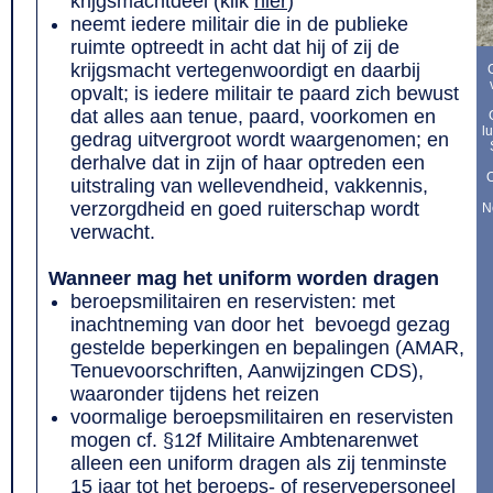
krijgsmachtdeel (klik
hier
)
neemt iedere militair die in de publieke
ruimte optreedt in acht dat hij of zij de
krijgsmacht vertegenwoordigt en daarbij
opvalt; is iedere militair te paard zich bewust
dat alles aan tenue, paard, voorkomen en
l
gedrag uitvergroot wordt waargenomen; en
derhalve dat in zijn of haar optreden een
O
uitstraling van wellevendheid, vakkennis,
verzorgdheid en goed ruiterschap wordt
N
verwacht.
Wanneer mag het uniform worden dragen
beroepsmilitairen en reservisten: met
inachtneming van door het bevoegd gezag
gestelde beperkingen en bepalingen (AMAR,
Tenuevoorschriften, Aanwijzingen CDS),
waaronder tijdens het reizen
voormalige beroepsmilitairen en reservisten
mogen cf. §12f Militaire Ambtenarenwet
alleen een uniform dragen als zij tenminste
15 jaar tot het beroeps- of reservepersoneel