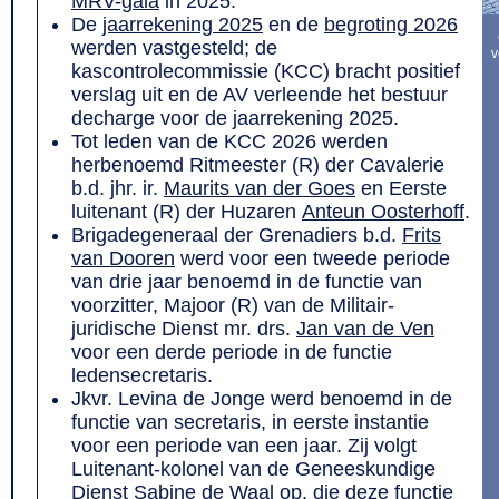
MRV-gala
in 2025.
De
jaarrekening 2025
en de
begroting 2026
werden vastgesteld; de
v
kascontrolecommissie (KCC) bracht positief
verslag uit en de AV verleende het bestuur
decharge voor de jaarrekening 2025.
Tot leden van de KCC 2026 werden
herbenoemd Ritmeester (R) der Cavalerie
b.d. jhr. ir.
Maurits van der Goes
en Eerste
luitenant (R) der Huzaren
Anteun Oosterhoff
.
Brigadegeneraal der Grenadiers b.d.
Frits
van Dooren
werd voor een tweede periode
van drie jaar benoemd in de functie van
voorzitter, Majoor (R) van de Militair-
juridische Dienst mr. drs.
Jan van de Ven
voor een derde periode in de functie
ledensecretaris.
Jkvr.
Levina de Jonge werd benoemd in de
functie van secretaris, in eerste instantie
voor een periode van een jaar. Zij volgt
Luitenant-kolonel van de Geneeskundige
Dienst
Sabine de Waal
op, die deze functie