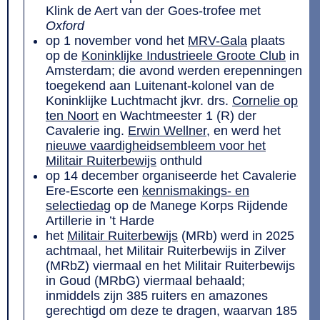
Klink de Aert van der Goes-trofee met
Oxford
op 1 november vond het
MRV-Gala
plaats
op de
Koninklijke Industrieele Groote Club
in
Amsterdam; die avond werden erepenningen
toegekend aan Luitenant-kolonel van de
Koninklijke Luchtmacht jkvr. drs.
Cornelie op
ten Noort
en Wachtmeester 1 (R) der
Cavalerie ing.
Erwin Wellner
, en werd het
nieuwe vaardigheidsembleem voor het
Militair Ruiterbewijs
onthuld
op 14 december organiseerde het Cavalerie
Ere-Escorte een
kennismakings- en
selectiedag
op de Manege Korps Rijdende
Artillerie in ’t Harde
het
Militair Ruiterbewijs
(MRb) werd in 2025
achtmaal, het Militair Ruiterbewijs in Zilver
(MRbZ) viermaal en het Militair Ruiterbewijs
in Goud (MRbG) viermaal behaald;
inmiddels zijn 385 ruiters en amazones
gerechtigd om deze te dragen, waarvan 185