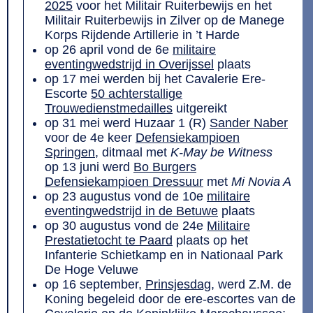
2025
voor het Militair Ruiterbewijs en het
Militair Ruiterbewijs in Zilver op de Manege
Korps Rijdende Artillerie in ’t Harde
op 26 april vond de 6e
militaire
eventingwedstrijd in Overijssel
plaats
op 17 mei werden bij het Cavalerie Ere-
Escorte
50 achterstallige
Trouwedienstmedailles
uitgereikt
op 31 mei werd Huzaar 1 (R)
Sander Naber
voor de 4e keer
Defensiekampioen
Springen
, ditmaal met
K-May be Witness
op 13 juni werd
Bo Burgers
Defensiekampioen Dressuur
met
Mi Novia A
op 23 augustus vond de 10e
militaire
eventingwedstrijd in de Betuwe
plaats
op 30 augustus vond de 24e
Militaire
Prestatietocht te Paard
plaats op het
Infanterie Schietkamp en in Nationaal Park
De Hoge Veluwe
op 16 september,
Prinsjesdag
, werd Z.M. de
Koning begeleid door de ere-escortes van de