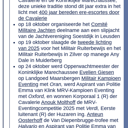
Cavalerie en de Koninklijke Marechaussee;
deze unieke traditie stond dit jaar extra in het
licht met
400 jaar bereden ere-escortes door
de Cavalerie
op 18 oktober organiseerde het
Comité
Militaire Jachten
deelname aan een slipjacht
van de Jachtvereniging Soestdijk in Leusden
op 19 oktober slaagde de
tweede lichting
van 2025
voor het Militair Ruiterbewijs en het
Militair Ruiterbewijs in Zilver op manege Any
Dale in Muiderberg
op 24 oktober werd Opperwachtmeester der
Koninklijke Marechaussee
Evelien Giesen
op Landgoed Maarsbergen
Militair Kampioen
Eventing
met
Oran,
werd Aspirant van Politie
Emma van Klink MRV-Kampioen Eventing
met
Oxford,
en wonnen Korporaal 1 (R) der
Cavalerie
Anouk Molthoff
de MRV-
Eventingcompetitie 2025 met
Verdi,
Eerste
luitenant (R) der Huzaren ing.
Anteun
Oosterhoff
de Van Diepenbrugge-trofee met
Halvario
en Aspirant van Politie Emma van