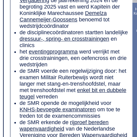
Vergadering
de jaarrekening 2024 en de
begroting 2025 vast en werd Kapitein der
H
Koninklijke Marechaussee
Demelza
K
Cannemeijer-Goossens
benoemd tot
wedstrijdcoördinator
de disciplinecoördinatoren startten landelijke
dressuur-, spring- en crosstrainingen
en
clinics
het
eventingprogramma
werd verrijkt met
drie crosstrainingen, een oefencross en drie
wedstrijden
de SMR voerde een regelwijziging door: het
examen Militair Ruiterbewijs wordt niet
langer met stang-en-trenshoofdstel, maar
met trenshoofdstel met
enkel bit en dubbele
teugel
verreden
de SMR opende de mogelijkheid voor
KNHS-bevoegde examinatoren
om toe te
treden tot de examencommissies
de SMR erkende de
rijproef bereden
wapenvaardigheid
van de Nederlandse
Vereniging voor Bereden Wapenvaardigheid