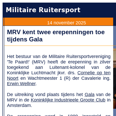
14 november 2025
MRV kent twee erepenningen toe
tijdens Gala
Het bestuur van de Militaire Ruitersportvereniging
'Te Paard!' (MRV) heeft de erepenning in zilver
toegekend aan Luitenant-kolonel van de
Koninklijke Luchtmacht jkvr. drs.
Cornelie op ten
Noort
en Wachtmeester 1 (R) der Cavalerie ing.
Erwin Wellner
.
De uitreiking vond plaats tijdens het
Gala
van de
MRV in de
Koninklijke Industrieele Groote Club
in
Amsterdam.