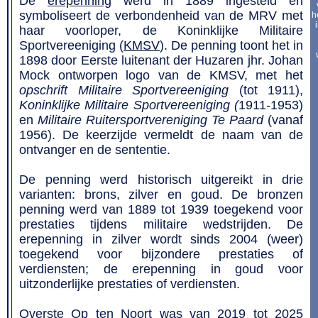
De
erepenning
werd in 1889 ingesteld en
symboliseert de verbondenheid van de MRV met
h
haar voorloper, de Koninklijke Militaire
Sportvereeniging (
KMSV
). De penning toont het in
1898 door Eerste luitenant der Huzaren jhr. Johan
Mock ontworpen logo van de KMSV, met het
opschrift Militaire Sportvereeniging
(tot 1911),
Koninklijke Militaire Sportvereeniging (
1911-1953)
en
Militaire Ruitersportvereniging Te Paard
(vanaf
1956). De keerzijde vermeldt de naam van de
ontvanger en de sententie.
De penning werd historisch uitgereikt in drie
varianten: brons, zilver en goud. De bronzen
penning werd van 1889 tot 1939 toegekend voor
prestaties tijdens militaire wedstrijden. De
erepenning in zilver wordt sinds 2004 (weer)
toegekend voor bijzondere prestaties of
verdiensten; de erepenning in goud voor
uitzonderlijke prestaties of verdiensten.
Overste Op ten Noort was van 2019 tot 2025