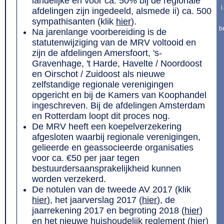
landelijke en voor ca. 50% bij de regionale
i
afdelingen zijn ingedeeld, alsmede ii) ca. 500
sympathisanten (klik
hier
).
b
Na jarenlange voorbereiding is de
statutenwijziging van de MRV voltooid en
zijn de afdelingen Amersfoort, 's-
Gravenhage, 't Harde, Havelte / Noordoost
en Oirschot / Zuidoost als nieuwe
zelfstandige regionale verenigingen
opgericht en bij de Kamers van Koophandel
ingeschreven. Bij de afdelingen Amsterdam
en Rotterdam loopt dit proces nog.
De MRV heeft een koepelverzekering
afgesloten waarbij regionale verenigingen,
gelieerde en geassocieerde organisaties
voor ca. €50 per jaar tegen
bestuurdersaansprakelijkheid kunnen
worden verzekerd.
De notulen van de tweede AV 2017 (klik
hier
), het jaarverslag 2017 (
hier
), de
jaarrekening 2017 en begroting 2018 (
hier
)
en het nieuwe huishoudelijk reglement (
hier
)