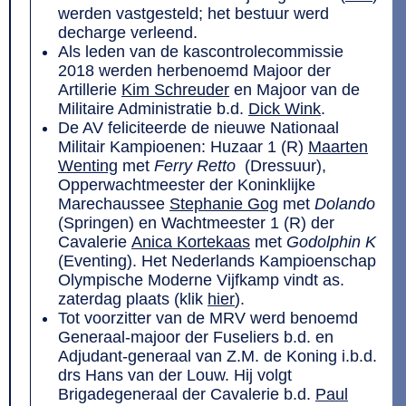
werden vastgesteld; het bestuur werd
decharge verleend.
Als leden van de kascontrolecommissie
2018 werden herbenoemd Majoor der
Artillerie
Kim Schreuder
en Majoor van de
Militaire Administratie b.d.
Dick Wink
.
De AV feliciteerde de nieuwe Nationaal
Militair Kampioenen: Huzaar 1 (R)
Maarten
Wenting
met
Ferry Retto
(Dressuur),
Opperwachtmeester der Koninklijke
Marechaussee
Stephanie Gog
met
Dolando
(Springen) en Wachtmeester 1 (R) der
Cavalerie
Anica Kortekaas
met
Godolphin K
(Eventing). Het Nederlands Kampioenschap
Olympische Moderne Vijfkamp vindt as.
zaterdag plaats (klik
hier
).
Tot voorzitter van de MRV werd benoemd
Generaal-majoor der Fuseliers b.d. en
Adjudant-generaal van Z.M. de Koning i.b.d.
drs Hans van der Louw. Hij volgt
Brigadegeneraal der Cavalerie b.d.
Paul