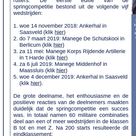
ruiters. De eerste editie van de
springcompetitie bestond uit de volgende vijf
wedstrijden:
woe 14 november 2018: Ankerhal in
k
Saasveld (klik
hier
)
do 7 maart 2019: Manege De Schutskooi in
Berlicum (klik
hier
)
za 11 mei: Manege Korps Rijdende Artillerie
in 't Harde (klik
hier
)
za 6 juli 2019: Manege Middenhof in
Maassluis (klik
hier
)
woe 4 december 2019: Ankerhal in Saasveld
(klik
hier
).
De grote deelname, het enthousiasme en de
positieve reacties van de deelnemers maakten
duidelijk dat de springcompetitie een succes
was. In totaal namen 60 militaire combinaties
deel aan een of meer wedstrijden in de klassen
B tot en met Z
.
Na 200 starts resulteerde dit
eindklassement: