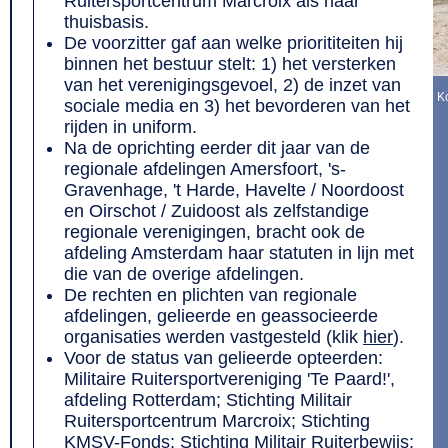
Ruitersportcentrum Marcroix als haar
thuisbasis.
De voorzitter gaf aan welke priorititeiten hij
binnen het bestuur stelt: 1) het versterken
van het verenigingsgevoel, 2) de inzet van
Ko
sociale media en 3) het bevorderen van het
rijden in uniform.
Na de oprichting eerder dit jaar van de
regionale afdelingen Amersfoort, 's-
Gravenhage, 't Harde, Havelte / Noordoost
en Oirschot / Zuidoost als zelfstandige
regionale verenigingen, bracht ook de
afdeling Amsterdam haar statuten in lijn met
die van de overige afdelingen.
De rechten en plichten van regionale
afdelingen, gelieerde en geassocieerde
organisaties werden vastgesteld (klik
hier
).
Voor de status van gelieerde opteerden:
Militaire Ruitersportvereniging 'Te Paard!',
afdeling Rotterdam; Stichting Militair
Ruitersportcentrum Marcroix; Stichting
KMSV-Fonds; Stichting Militair Ruiterbewijs;