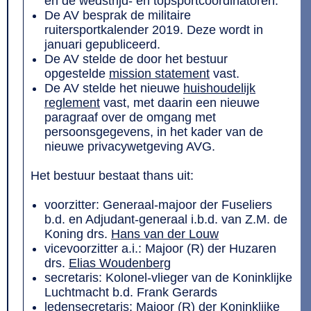
en de wedstrijd- en topsportcoördinatoren.
De AV besprak de militaire
ruitersportkalender 2019. Deze wordt in
januari gepubliceerd.
De AV stelde de door het bestuur
opgestelde
mission statement
vast.
De AV stelde het nieuwe
huishoudelijk
reglement
vast, met daarin een nieuwe
paragraaf over de omgang met
persoonsgegevens, in het kader van de
nieuwe privacywetgeving
AVG
.
Het bestuur bestaat thans uit:
voorzitter: Generaal-majoor der Fuseliers
b.d. en Adjudant-generaal i.b.d. van Z.M. de
Koning drs.
Hans van der Louw
vicevoorzitter a.i.: Majoor (R) der Huzaren
drs.
Elias Woudenberg
secretaris: Kolonel-vlieger van de Koninklijke
Luchtmacht b.d. Frank Gerards
ledensecretaris: Majoor (R) der Koninklijke