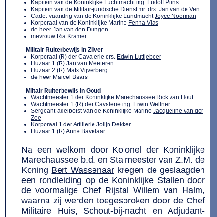
Kapitein van de Koninklijke Luchtmacht ing.
Ludolf Prins
Kapitein van de Militair-juridische Dienst mr. drs. Jan van de Ven
Cadet-vaandrig van de Koninklijke Landmacht
Joyce Noorman
Korporaal van de Koninklijke Marine
Fenna Vlas
de heer Jan van den Dungen
mevrouw Ria Kramer
Militair Ruiterbewijs in Zilver
Korporaal (R) der Cavalerie drs.
Edwin Luttjeboer
Huzaar 1 (R)
Jan van Meeteren
Huzaar 2 (R) Mats Vijverberg
de heer Marcel Baars
Miltair Ruiterbewijs in Goud
Wachtmeester 1 der Koninklijke Marechaussee
Rick van Hout
Wachtmeester 1 (R) der Cavalerie ing.
Erwin Wellner
Sergeant-adelborst van de Koninklijke Marine
Jacqueline van der
Zee
Korporaal 1 der Artillerie
Jolijn Dekker
Huzaar 1 (R)
Anne Bavelaar
.
Na een welkom door Kolonel der Koninklijke
Marechaussee b.d. en Stalmeester van Z.M. de
Koning
Bert Wassenaar
kregen de geslaagden
een rondleiding op de Koninklijke Stallen door
de voormalige Chef Rijstal
Willem van Halm
,
waarna zij werden toegesproken door de Chef
Militaire Huis, Schout-bij-nacht en Adjudant-