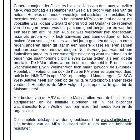
Generaal-majoor der Fuseliers b.d. drs. Hans van der Louw, voorzitter
MRV, was zondag 4 september aanwezig als
groom
van een van de
ruiters: ‘Het was een mooie wedstrijd met uitstekende prestaties. De
meesten reden hun cross in het nieuwe MRV-tenue (trui en cap). Als
voorzitter was ik daar uiteraard enorm trots op! Ondanks de regenval
van de dagen ervoor was het parcours goed berijdbaar en was het
een feest om erbij te zijn. Publiek was weliswaar niet toegestaan,
maar als groom kon ik toch aanwezig zijn, aanmoedigen en foto’s
maken. Voor sommige ruiters was het jaren geleden dat zij een cross
reden, anderen rijden dit jaar in een hogere klasse en leren samen
met hun paard veel nieuwe dingen. Net als vorig jaar was het een
fantastisch parcours in een waterrijke omgeving waar meedoen en de
onderlinge saamhorigheid bijna even zwaar telden als een goede
prestatie. De KMar-ruiters waren in de meerderheid in B en L maar
wachtmeester Erwin Wellner won toch maar 'gewoon' de L-rubriek.
Hopelijk zijn volgend jaar ook de KLu en KM weer vertegenwoordigd,
ook in het NMKR/E in april 2021 op Landgoed Maarsbergen. De SGW
West-Betuwe heeft zijn plek op de militaire ruitersportkalender zeker
verdiend. Hopelijk is de MRV volgend jaar opnieuw te gast bij de
Malsnaruiters!'.
Het bestuur van de MRV dankt de Malsnaruiters voor de beschikbare
startplaatsen en de militaire rubrieken, en in het bijzonder
wachtmeester Erwin Wellner voor zijn inzet, het meedenken en de
organisatie.
De complete uitslagen worden gepubliceerd op
www.startlijsten.nl
.
Het bestuur van de MRV feliciteert alle ruiters met de behaalde
resultaten.