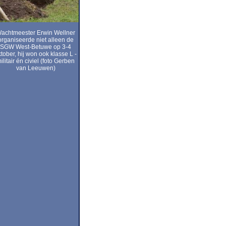
achtmeester Erwin Wellner
organiseerde niet alleen de
SGW West-Betuwe op 3-4
tober, hij won ook klasse L -
ilitair én civiel (foto Gerben
van Leeuwen)