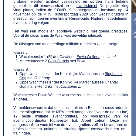
uitslagen werden achteraf vastgesteld en worden thans bekend
gemaakt in dit nieuwsbericht en op
startlijsten.nl
. De prijsuitreiking
vindt plaats, indien de COVID-19-maatregelen dit toestaan, op 14
november op de MRV Ruitersportdag 2020 voor wedstrijdruiters in
dressuur, springen en eventing in Renswoude. Nadere mededelingen
W
over deze dag volgen.
Het was een mooie en sportieve wedstrijd met goede prestaties.
ok
Vooral de cross langs de Waal was geweldig uitgezet.
m
De uitslagen van de onderlinge militaire rubrieken zijn als volgt:
Klasse L
Wachtmeester 1 (R) der Cavalerie
Erwin Wellner
met
Inouk
Marechaussee 2
Gina Gerrets
met
Bella
Klasse B
Opperwachtmeester der Koninklijke Marechaussee
Stephanie
Gog
met
Fair Lady
Opperwachtmeester der Koninklijke Marechaussee
Chantal
Gommans-Hendriks
met
Carissimo Z.
Wachtmeester Erwin Wellner won tevens in de klasse L overall militair
én civiel.
Vermeldenswaard is dat de meeste ruiters in B en L de cross reden in
het eventingtenue dat de MRV heeft aangeschaft voor de (tot nu toe)
12 beste militaire eventingruiters, op voorspraak van de
eventingcoördinator Ritmeester b.d. Albert Lebon. Deze zijn
aangeschaft op voorstel van de eventingruiters zelf en bevorderen de
professionele en uniforme uitstraling tijdens crosswedstrijden en -
trainingen.