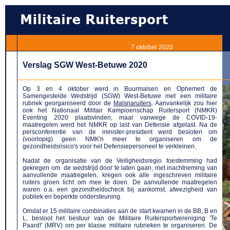
7 oktober 2020
Verslag SGW West-Betuwe 2020
Op 3 en 4 oktober werd in Buurmalsen en Ophemert de
Samengestelde Wedstrijd (SGW) West-Betuwe met een militaire
rubriek georganiseerd door de
Malsnaruiters
. Aanvankelijk zou hier
ook het Nationaal Militair Kampioenschap Ruitersport (NMKR)
Eventing 2020 plaatsvinden, maar vanwege de COVID-19-
maatregelen werd het NMKR op last van Defensie afgelast. Na de
persconferentie van de minister-president werd besloten om
(voorlopig) geen NMK'n meer te organiseren om de
gezondheidsrisico's voor het Defensiepersoneel te verkleinen.
Nadat de organisatie van de Veiligheidsregio toestemming had
gekregen om de wedstrijd door te laten gaan, met inachtneming van
aanvullende maatregelen, kregen ook alle ingeschreven militaire
ruiters groen licht om mee te doen. De aanvullende maatregelen
waren o.a. een gezondheidscheck bij aankomst, afwezigheid van
publiek en beperkte ondersteuning.
Omdat er 15 militaire combinaties aan de start kwamen in de BB, B en
L, besloot het bestuur van de Militaire Ruitersportvereniging 'Te
Paard!' (MRV) om per klasse militaire rubrieken te organiseren. De