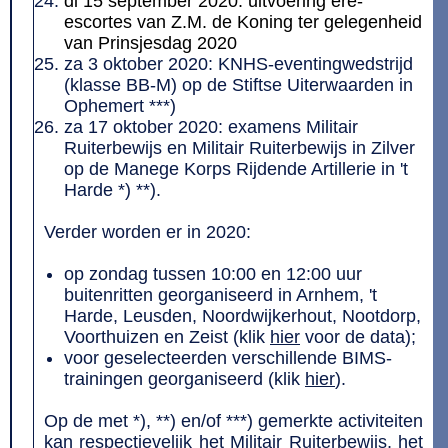
di 15 september 2020: uitvoering ere-
escortes van Z.M. de Koning ter gelegenheid
van Prinsjesdag 2020
za 3 oktober 2020: KNHS-eventingwedstrijd
(klasse BB-M) op de Stiftse Uiterwaarden in
Ophemert ***)
za 17 oktober 2020: examens Militair
Ruiterbewijs en Militair Ruiterbewijs in Zilver
op de Manege Korps Rijdende Artillerie in 't
Harde *) **).
Verder worden er in 2020:
op zondag tussen 10:00 en 12:00 uur
buitenritten georganiseerd in Arnhem, 't
Harde, Leusden, Noordwijkerhout, Nootdorp,
Voorthuizen en Zeist (klik
hier
voor de data);
voor geselecteerden verschillende BIMS-
trainingen georganiseerd (klik
hier
).
Op de met *), **) en/of ***) gemerkte activiteiten
kan respectievelijk het Militair Ruiterbewijs, het