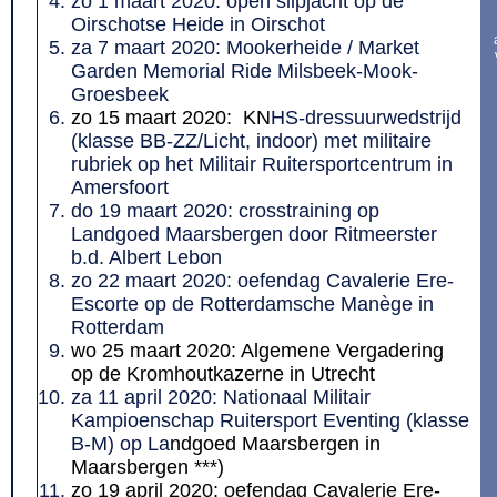
zo 1 maart 2020: open slipjacht op de
Oirschotse Heide in Oirschot
za 7 maart 2020: Mookerheide / Market
Garden Memorial Ride Milsbeek-Mook-
Groesbeek
zo 15 maart 2020: KN
HS-dressuurwedstrijd
(klasse BB-ZZ/Licht, indoor) met militaire
rubriek op het Militair Ruitersportcentrum in
Amersfoort
do 19 maart 2020: crosstraining op
Landgoed Maarsbergen door Ritmeerster
b.d. Albert Lebon
zo 22 maart 2020: oefendag Cavalerie Ere-
Escorte op de Rotterdamsche Manège in
Rotterdam
wo 25 maart 2020: Algemene Vergadering
op de Kromhoutkazerne in Utrecht
za 11 april 2020: Nationaal Militair
Kampioenschap Ruitersport Eventing (klasse
B-M) op La
ndgoed Maarsbergen in
Maarsbergen ***)
zo 19 april 2020: oefendag Cavalerie Ere-