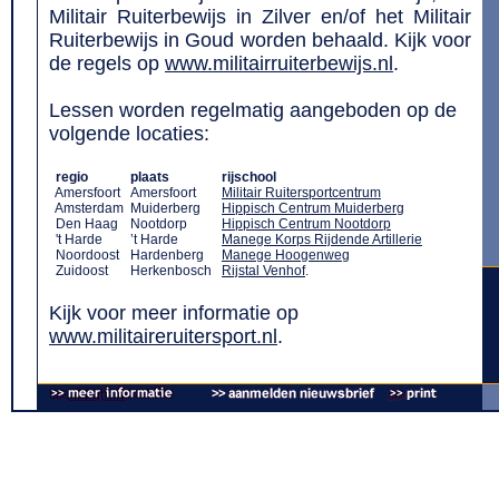
Militair Ruiterbewijs in Zilver en/of het Militair
Ruiterbewijs in Goud worden behaald. Kijk voor
de regels op
www.militairruiterbewijs.nl
.
Lessen worden regelmatig aangeboden op de
volgende locaties:
regio
plaats
rijschool
Amersfoort
Amersfoort
Militair Ruitersportcentrum
Amsterdam
Muiderberg
Hippisch Centrum Muiderberg
Den Haag
Nootdorp
Hippisch Centrum Nootdorp
't Harde
’t Harde
Manege Korps Rijdende Artillerie
Noordoost
Hardenberg
Manege Hoogenweg
Zuidoost
Herkenbosch
Rijstal Venhof
.
Kijk voor meer informatie op
www.militaireruitersport.nl
.