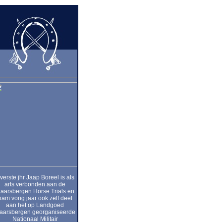
verste jhr Jaap Boreel is als
arts verbonden aan de
aarsbergen Horse Trials en
nam vorig jaar ook zelf deel
aan het op Landgoed
aarsbergen georganiseerde
Nationaal Militair