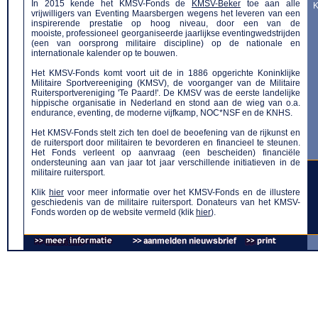
In 2015 kende het KMSV-Fonds de
KMSV-Beker
toe aan alle
K
vrijwilligers van Eventing Maarsbergen wegens het leveren van een
inspirerende prestatie op hoog niveau, door een van de
mooiste, professioneel georganiseerde jaarlijkse eventingwedstrijden
(een van oorsprong militaire discipline) op de nationale en
internationale kalender op te bouwen.
Het KMSV-Fonds komt voort uit de in 1886 opgerichte Koninklijke
Militaire Sportvereeniging (KMSV), de voorganger van de Militaire
Ruitersportvereniging 'Te Paard!'. De KMSV was de eerste landelijke
hippische organisatie in Nederland en stond aan de wieg van o.a.
endurance, eventing, de moderne vijfkamp, NOC*NSF en de KNHS.
Het KMSV-Fonds stelt zich ten doel de beoefening van de rijkunst en
de ruitersport door militairen te bevorderen en financieel te steunen.
Het Fonds verleent op aanvraag (een bescheiden) financiële
ondersteuning aan van jaar tot jaar verschillende initiatieven in de
militaire ruitersport.
Klik
hier
voor meer informatie over het KMSV-Fonds en de illustere
geschiedenis van de militaire ruitersport. Donateurs van het KMSV-
Fonds worden op de website vermeld (klik
hier
).