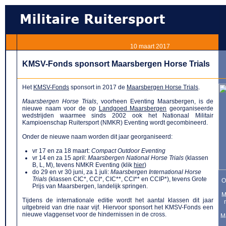
10 maart 2017
KMSV-Fonds sponsort Maarsbergen Horse Trials
Het
KMSV-Fonds
sponsort in 2017 de
Maarsbergen Horse Trials
.
Maarsbergen Horse Trials
, voorheen Eventing Maarsbergen, is de
nieuwe naam voor de op
Landgoed Maarsbergen
georganiseerde
wedstrijden waarmee sinds 2002 ook het Nationaal Militair
Kampioenschap Ruitersport (NMKR) Eventing wordt gecombineerd.
Onder de nieuwe naam worden dit jaar georganiseerd:
vr 17 en za 18 maart:
Compact Outdoor Eventing
vr 14 en za 15 april:
Maarsbergen National Horse Trials
(klassen
B, L, M), tevens NMKR Eventing (klik
hier
)
do 29 en vr 30 juni, za 1 juli:
Maarsbergen International Horse
Trials
(klassen CIC*, CCI*, CIC**, CCI** en CCIP*), tevens Grote
O
Prijs van Maarsbergen, landelijk springen.
M
Tijdens de internationale editie wordt het aantal klassen dit jaar
uitgebreid van drie naar vijf. Hiervoor sponsort het KMSV-Fonds een
nieuwe vlaggenset voor de hindernissen in de cross.
M