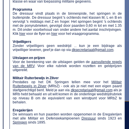
klasse en waar van toepassing militaire gegevens.
Programma
De dressuur vindt plaats in de binnenpiste, het springen in de
buitenpiste. De dressuur
begint 's ochtends met klassen M, L en B en
vervolgt 's middags met Z en hoger. Het springen begint
's ochtends
met de ponyrubrieken, gevolgd door paarden 0,60 m tot en met 1.35
m.
Dit onder voorbehoud van onder andere het aantal inschrijvingen.
Klik
hier
voor de flyer en
hier
voor het vraagprogramma.
Vrijwilligers
Zonder vrijwilligers geen wedstrijd ... kun je een bijdrage als
vrijwilliger leveren, geef je dan op
via
dksecretariaat@gmail.com
.
Uitslagen en prijzen
Voor de berekening van de uitslagen gelden de
aanvullende regels
van de MRV
. Voor elke rubriek worden rozetten en geldprijzen
uitgereikt.
Militair Ruiterbewijs in Zilver
Prestaties op het DK Springen tellen mee voor het
Militair
Ruiterbewijs in Zilver
(MRbZ) -
ook als je niet met een eigen paard
startgerechtigd bent. Meld je aan via
dksecretariaat@gmail.com
als je
MRb hebt behaald en uit wilt komen in de onderlinge wedstrijdrubriek
op niveau B om de equivalent van een winstpunt voor MRbZ te
behalen.
Eregalerijen
De winnaars en hun paarden worden opgenomen in de Eregalerijen
met alle Militair en Defensiekampioenen
Dressuur
sinds 1923 en
Springen
sinds 1895.