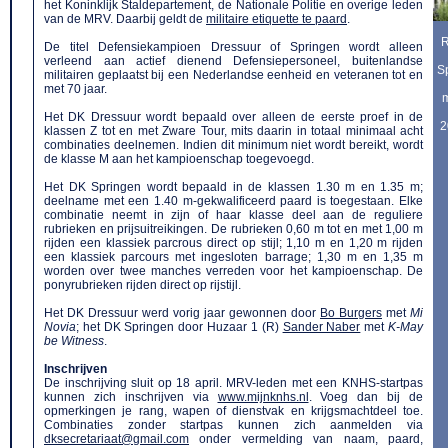
het Koninklijk Staldepartement, de Nationale Politie en overige leden
van de MRV. Daarbij geldt
de
militaire etiquette te paard
.
R
De titel Defensiekampioen Dressuur of Springen wordt alleen
verleend aan actief dienend Defensiepersoneel, buitenlandse
S
militairen geplaatst bij een Nederlandse eenheid en veteranen tot en
met 70 jaar.
m
Het DK Dressuur wordt bepaald over alleen de eerste proef in de
2
klassen Z tot en met Zware Tour, mits daarin in totaal minimaal acht
combinaties deelnemen. Indien dit minimum niet wordt bereikt, wordt
de klasse M aan het kampioenschap toegevoegd.
Het DK Springen wordt bepaald in de klassen 1.30 m en 1.35 m;
deelname met een 1.40 m-gekwalificeerd paard is toegestaan.
Elke
combinatie neemt in zijn of haar klasse deel aan de reguliere
rubrieken en prijsuitreikingen. De rubrieken 0,60 m tot en met 1,00 m
rijden een klassiek parcrous direct op stijl; 1,10 m en 1,20 m rijden
een klassiek parcours met ingesloten barrage;
1,30 m en 1,35 m
worden over twee manches verreden voor het kampioenschap
. De
ponyrubrieken rijden direct op rijstijl.
Het DK Dressuur werd vorig jaar gewonnen door
Bo Burgers
met
Mi
Novia
; het DK Springen door
Huzaar 1 (R)
Sander Naber
met
K-May
be Witness
.
Inschrijven
De inschrijving sluit op 18 april. MRV-leden met een KNHS-startpas
kunnen zich inschrijven via
www.mijnknhs.nl
. Voeg dan bij de
opmerkingen je rang, wapen of dienstvak en krijgsmachtdeel toe.
Combinaties zonder startpas kunnen zich aanmelden via
dksecretariaat@gmail.com
onder vermelding van naam, paard,