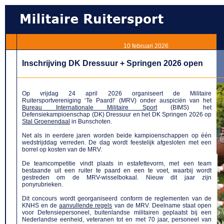
10 februari 2026
Inschrijving DK Dressuur + Springen 2026 open
Op vrijdag 24 april 2026 organiseert de Militaire
Ruitersportvereniging ‘Te Paard!’ (MRV) onder auspicië
n
van het
Bureau Internationale Militaire Sport
(BIMS)
het
Defensiekampioenschap (DK) Dressuur en het DK Springen 2026
op
Stal Groenendaal
in
Bunschoten.
Net als in eerdere jaren worden beide kampioenschappen op één
wedstrijddag
verreden
. De dag wordt feestelijk afgesloten met een
borrel op kosten van de MRV.
De teamcompetitie vindt plaats in estafettevorm, met een team
bestaande uit een ruiter te paard en een te voet, waarbij wordt
gestreden om de MRV-wisselbokaal. Nieuw dit jaar zijn
ponyrubrieken.
Dit concours wordt georganiseerd conform de reglementen van de
KNHS en
de
aanvullende regels
van
de MRV. Deelname staat open
voor Defensiepersoneel, buitenlandse militairen geplaatst bij een
Nederlandse eenheid, veteranen tot en met 70 jaar, personeel van