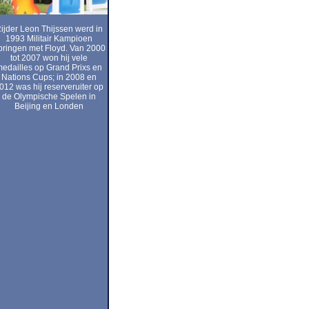
ijder Leon Thijssen werd in
1993 Militair Kampioen
pringen met Floyd. Van 2000
tot 2007 won hij vele
edailles op Grand Prixs en
Nations Cups; in 2008 en
012 was hij reserveruiter op
de Olympische Spelen in
Beijing en Londen