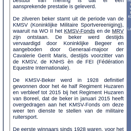
bestuur van mening is dat er een
he
aansprekende prestatie is geleverd.
K
De zilveren beker stamt uit de periode van de
KMSV (Koninklijke Militaire Sportvereeniging),
La
waaruit na WO II het
KMSV-Fonds
en de
MRV
zijn ontstaan. De beker werd destijds
vervaardigd door Koninklijke Begeer en
aangeboden door Generaal-majoor der
Cavalerie Gerrit Maris, destijds voorzitter van
de KMSV, de KNHS èn de FEI (Fédération
Equestre Internationale).
De KMSV-Beker werd in 1928 definitief
gewonnen door het 4e half Regiment Huzaren
en verbleef tot 2015 bij het Regiment Huzaren
van Boreel, dat de beker in januari 2015 heeft
overgedragen aan het KMSV-Fonds om deze
weer ten dienste te stellen van de militaire
ruitersport.
De eerste winnaars sinds 1928 waren, voor het