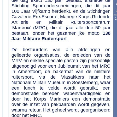
die dag exact 130 jaar bestaat, alsmede de
Stichting Sportonderscheidingen, die dit jaar
100 Jaar Vijfkamp herdenkt, en de Stichtingen
J
me
Cavalerie Ere-Escorte, Manege Korps Rijdende
1
Artillerie en Militair Ruitersportcentrum
'Marcroix' (MRC), die dit jaar alle drie 50 jaar
bestaan, onder het gezamenlijke motto
130
Jaar Militaire Ruitersport
.
De bestuurders van alle afdelingen en
gelieerde organisaties, de ereleden van de
MRV en enkele speciale gasten zijn persoonlijk
uitgenodigd voor een Jubileumrit van het MRC
in Amersfoort, de bakermat van de militaire
ruitersport, via de Vlasakkers naar het
Nationaal Militair Museum in Soesterberg, waar
een lunch te velde wordt gebruikt, een
demonstratie bereden wapenvaardigheid en
door het Korps Mariniers een demonstratie
over de inzet van pakpaarden wordt gegeven,
waarna retour. Het geheel wordt georganiseerd
door het MRC.