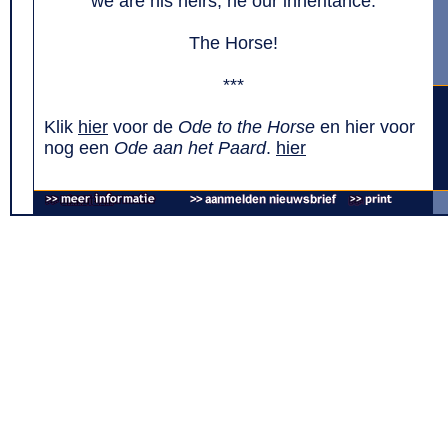
we are his heirs, he our inheritance.
The Horse!
***
Klik
hier
voor de
Ode to the Horse
en hier voor
nog een
Ode aan het Paard
.
hier