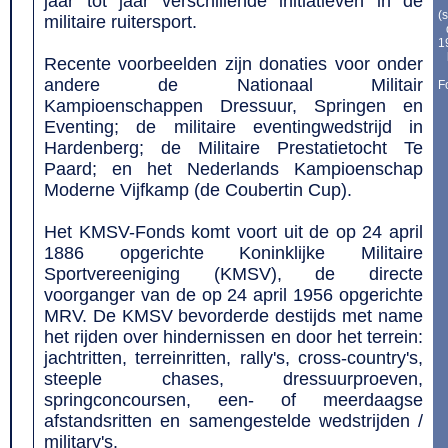
jaar tot jaar verschillende initiatieven in de
(
militaire ruitersport.
1
Recente voorbeelden zijn donaties voor onder
andere de Nationaal Militair
F
Kampioenschappen Dressuur, Springen en
Eventing; de militaire eventingwedstrijd in
Hardenberg; de Militaire Prestatietocht Te
Paard; en het Nederlands Kampioenschap
Moderne Vijfkamp (de Coubertin Cup).
Het KMSV-Fonds komt voort uit de op 24 april
1886 opgerichte Koninklijke Militaire
Sportvereeniging (KMSV), de directe
voorganger van de op 24 april 1956 opgerichte
MRV. De KMSV bevorderde destijds met name
het rijden over hindernissen en door het terrein:
jachtritten, terreinritten, rally's, cross-country's,
steeple chases, dressuurproeven,
springconcoursen, een- of meerdaagse
afstandsritten en samengestelde wedstrijden /
military's.