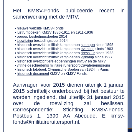
Het KMSV-Fonds publiceerde recent in
samenwerking met de MRV:
• nieuwe
website
KMSV-Fonds
•
lustrumboeken
KMSV 1886-1911 en 1911-1936
•
oproep
bestedingsdoelen 2014
•
toewijzing
bestedingsdoel 2014
• historisch overzicht militair kampioenen
springen
sinds 1895
• historisch overzicht militair kampioenen
eventing
sinds 1903
• historisch overzicht militair kampioenen
dressuur
sinds 1923
• historisch overzicht militair kampioenen
vijfkamp
sinds 1927
• historisch overzicht
erelegpenningen
KMSV en de MRV
•
vitrine
geschiedenis militaire ruitersport Cavaleriemuseum
• historisch
fotoboek Olympische Spelen van 1924
in Parijs
•
historisch document
KMSV en KMSV-Fonds.
Aanvragen voor 2015 dienen uiterlijk 1 januari
2015 schriftelijk onderbouwd bij het bestuur te
worden ingediend, dat uiterlijk 31 januari 2015
over de toewijzing zal beslissen.
Correspondentie: Stichting KMSV-Fonds,
Postbus 1, 1390 AA Abcoude, E
kmsv-
fonds@militaireruitersport.nl
.