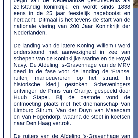
begin van de Nederlandse geschiedenis als
zelfstandig koninkrijk, en wordt sinds 1838
eens in de 25 jaar feestelijk nagebootst en
herdacht. Ditmaal is het tevens de start van de
nationale viering van 200 Jaar Koninkrijk der
Nederlanden.
De landing van de latere
Koning Willem I
werd
ondersteund met aanwezigheid in zee van
schepen van de Koninklijke Marine en de Royal
Navy. De Afdeling ’s-Gravenhage van de MRV
deed in de fase voor de landing de 'Franse'
ruiterij manoeuvreren op het strand. In
historische kledij gestoken Scheveningers
ontvingen de Prins van Oranje, gespeeld door
Huub Stapel. Bij de pastorie vond de
ontmoeting plaats met het driemanschap Van
Limburg Stirum, Van der Duyn van Maasdam
en Van Hogendorp, waarna de stoet in koetsen
naar Den Haag vertrok.
De ruiters van de Afdeling ’s-Gravenhage van