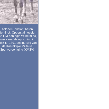
Kolonel Constant baron
Bentinck, Opperstalmeester
an HM Koningin Wilhelmina,
was vanaf de oprichting in
886 tot 1891 bestuurslid van
de Koninklijke Militaire
Sportvereeniging (KMSV)