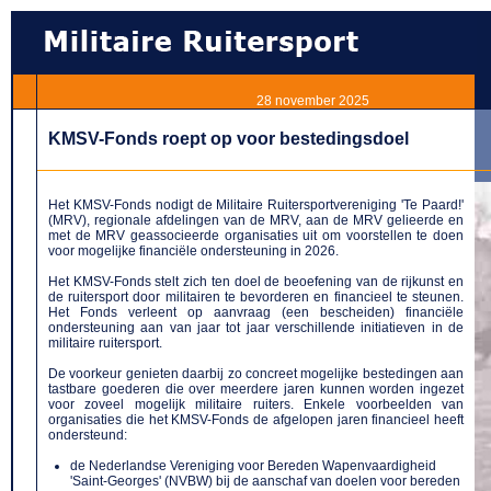
28 november 2025
KMSV-Fonds roept op voor bestedingsdoel
Het KMSV-Fonds nodigt de Militaire Ruitersportvereniging 'Te Paard!'
(MRV), regionale afdelingen van de MRV, aan de MRV gelieerde en
met de MRV geassocieerde organisaties uit om voorstellen te doen
voor mogelijke financiële ondersteuning in 2026.
Het KMSV-Fonds stelt zich ten doel de beoefening van de rijkunst en
de ruitersport door militairen te bevorderen en financieel te steunen.
Het Fonds verleent op aanvraag (een bescheiden) financiële
ondersteuning aan van jaar tot jaar verschillende initiatieven in de
militaire ruitersport.
De voorkeur genieten daarbij zo concreet mogelijke bestedingen aan
tastbare goederen die over meerdere jaren kunnen worden ingezet
voor zoveel mogelijk militaire ruiters. Enkele voorbeelden van
organisaties die het KMSV-Fonds de afgelopen jaren financieel heeft
ondersteund:
de Nederlandse Vereniging voor Bereden Wapenvaardigheid
'Saint-Georges' (NVBW) bij de aanschaf van
doelen voor bereden