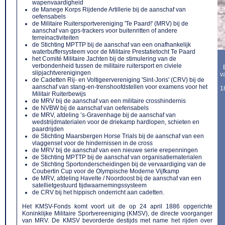
wapenvaardigheid
de Manege Korps Rijdende Artillerie bij de aanschaf van
oefensabels
de Militaire Ruitersportvereniging 'Te Paard!' (MRV) bij de
aanschaf van gps-trackers voor buitenritten of andere
terreinactiviteiten
de Stichting MPTTP bij de aanschaf van een onafhankelijk
waterbuffersysteem voor de Militaire Prestatietocht Te Paard
het Comité Militaire Jachten bij de stimulering van de
verbondenheid tussen de militaire ruitersport en civiele
slipjachtverenigingen
v
de Cadetten Rij- en Voltigeervereniging 'Sint-Joris' (CRV) bij de
aanschaf van stang-en-trenshoofdstellen voor examens voor het
1
Militair Ruiterbewijs
de MRV bij de aanschaf van een militaire crosshindernis
de NVBW bij de aanschaf van oefensabels
de MRV, afdeling ’s-Gravenhage bij de aanschaf van
wedstrijdmaterialen voor de driekamp hardlopen, schieten en
paardrijden
de Stichting Maarsbergen Horse Trials bij de aanschaf van een
vlaggenset voor de hindernissen in de cross
de MRV bij de aanschaf van een nieuwe serie erepenningen
de Stichting MPTTP bij de aanschaf van organisatiematerialen
de Stichting Sportonderscheidingen bij de vervaardiging van de
Coubertin Cup voor de Olympische Moderne Vijfkamp
de MRV, afdeling Havelte / Noordoost bij de aanschaf van een
satellietgestuurd tijdwaarnemingssysteem
de CRV bij het hippisch onderricht aan cadetten.
Het KMSV-Fonds komt voort uit de op 24 april 1886 opgerichte
Koninklijke Militaire Sportvereeniging (KMSV), de directe voorganger
van MRV. De KMSV bevorderde destijds met name het rijden over